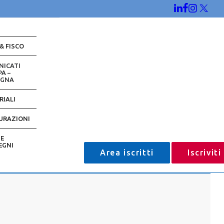
 & FISCO
NICATI
A –
EGNA
RIALI
URAZIONI
 E
EGNI
Area iscritti
Iscrivit