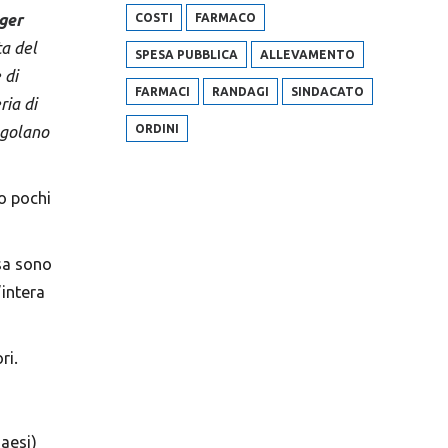
ger
COSTI
FARMACO
ta del
SPESA PUBBLICA
ALLEVAMENTO
 di
FARMACI
RANDAGI
SINDACATO
ia di
ORDINI
egolano
to pochi
usa sono
intera
ori.
Paesi)