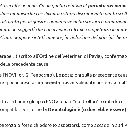
ottesa alle nomine. Come quella relativa al
parente del mana
pline umanistiche che diventa criterio discriminante per la scel
trutturato per acquisire competenze nella stesura e produzione
rmata da soggetti che non avevano alcuna competenza in mater
vata neppure sinteticamente, in violazione dei principi che r
rabelli (iscritto all’Ordine dei Veterinari di Pavia), conferma
 della
precedente causa
.
e FNOVI
(dr. G. Penocchio). Le posizioni sulla precedente ca
ire -pochi mesi fa-
un premio
trasversalmente promosso dall’
 attività hanno gli apici FNOVI quali “controllori” o interlocut
compatibili, visto che
la Deontologia è (o dovrebbe essere)
sentenza o forse chiedere (o aspettarsi, come accade in altri 