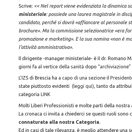
Scrive:
<< Nel report viene evidenziata la dinamica s
ministeriale
: possiede una laurea magistrale in disci
candidato, perché si dovrà «affiancare al personale s
brochure». Ma la commissione selezionatrice «era fo
promozione e marketing». E la sua nomina «non è moti
l’attività amministrativa».
Il dirigente -manager ministeriale- è il dr. Romano Ma
giorni fa
al vertice della sanità
dopo “
archiviazione
”
L’IZS di Brescia ha
a capo di una sezione
il
President
state piuttosto evidenti
(leggi qui)
, tanto da attribu
categoria
LINK
Molti Liberi Professionisti e molte parti della nostra
La cronaca ci invita a chiederci se questi ruoli sono 
connaturata alla nostra Categoria
.
Ed in casi di tale rilevanza, è meglio attendere una 