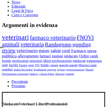
News
Editoriali
Leggi & Fisco
Corsi e Convegni
Argomenti in evidenza
veterinari
farmaco veterinario
FNOVI
animali
veterinaria
Randagismo
spending
review
veterinario
enpav
salute
costi
Farmaco
spesa
pubblica
allevamento
farmaci
randagi
sindacato
Ordini
canili
bufale
professioni
pensioni
liberi professionisti
sindacati
trasparenza
tagli
facoltà
Europa
costo
IVA
Redditi
comuni
anagrafe animali
Ministero sanità
contributi
analisi del rischio
legislazione europea
regioni
sponsorizzazioni
finanza
Orientamento università
bilancio
colonie feline
adozioni
buiatria
Precedente
Prossimo
Sindacato
Veterinari Liberi
Professionisti