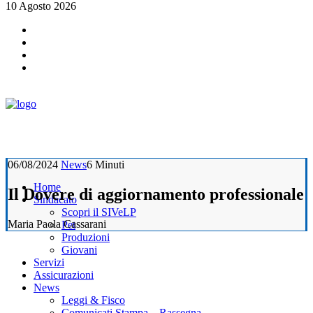
10 Agosto 2026
06/08/2024
News
6 Minuti
Home
Il Dovere di aggiornamento professionale
Sindacato
Scopri il SIVeLP
Maria Paola Cassarani
Pet
Produzioni
Giovani
Servizi
Assicurazioni
News
Leggi & Fisco
Comunicati Stampa – Rassegna