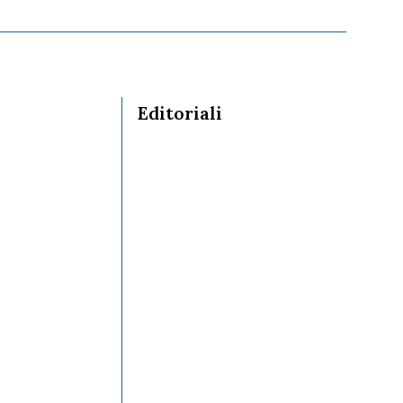
Editoriali
10/04/2026
COMUNICATO STAMPA
isti
08/12/2025
Il presidio dei veterinari
tra i cambiamenti: il
SIVeLP su La Repubblica
02/06/2025
Il Diritto di Sciopero dei
Medici Veterinari Italiani: