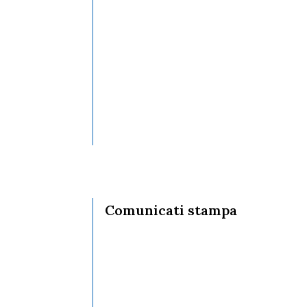
Una Lotta contro la
Burocrazia Insostenibile
& Fisco
i tra i
 su La
09/02/2025
Un caso che solleva
interrogativi gravi: abuso
di professione e
mancanza di rispetto per
la categoria veterinaria
Comunicati stampa
10/04/2026
COMUNICATO STAMPA
10/12/2025
Nuove