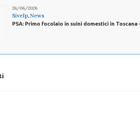
26/06/2026
Sivelp
News
,
PSA: Primo focolaio in suini domestici in Toscana
ti