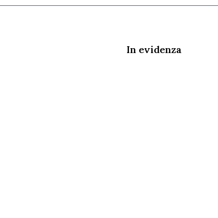
In evidenza
3
onvegni
o Nazionale SIVeLP –
segreteria SIVeLP
29 gennaio 2023, a
 è svolto il Congresso
SIVeLP e l’Assemblea
egli iscritti.…
9
onvegni