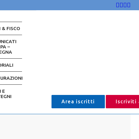
 & FISCO
NICATI
PA –
EGNA
ORIALI
CURAZIONI
 E
EGNI
Area iscritti
Iscriviti