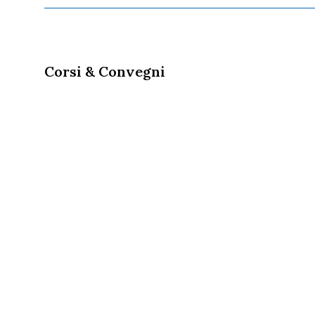
Corsi & Convegni
30/01/202
Corsi e C
Congress
elezioni 
Domenica, 
Bologna si
Nazionale 
Nazionale d
06/03/201
Corsi e C