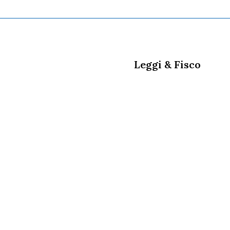
Leggi & Fisco
SIVeLP - Sindacato Italiano Veterinari Liberi Profession
08/12/2025
Assicurazioni
,
Comunicati Stampa -