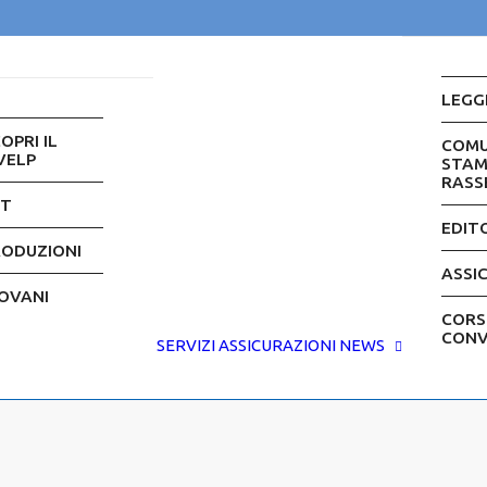
LEGGI
OPRI IL
COMU
VELP
STAM
RASS
ET
EDIT
RODUZIONI
ASSI
OVANI
CORSI
CONV
SERVIZI
ASSICURAZIONI
NEWS