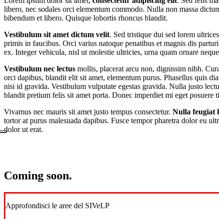
Lorem ipsum dolor sit amet,
consectetur adipiscing elit
. Sed felis ma
libero, nec sodales orci elementum commodo. Nulla non massa dictum la
bibendum et libero. Quisque lobortis rhoncus blandit.
Vestibulum sit amet dictum velit
. Sed tristique dui sed lorem ultri
primis in faucibus. Orci varius natoque penatibus et magnis dis partur
ex. Integer vehicula, nisl ut molestie ultricies, urna quam ornare nequ
Vestibulum nec lectus
mollis, placerat arcu non, dignissim nibh. Cur
orci dapibus, blandit elit sit amet, elementum purus. Phasellus quis 
nisi id gravida. Vestibulum vulputate egestas gravida. Nulla justo lect
blandit pretium felis sit amet porta. Donec imperdiet mi eget posuere ti
Vivamus nec mauris sit amet justo tempus consectetur.
Nulla feugiat 
tortor at purus malesuada dapibus. Fusce tempor pharetra dolor eu ult
dolor ut erat.
Coming soon.
Approfondisci le aree del SIVeLP