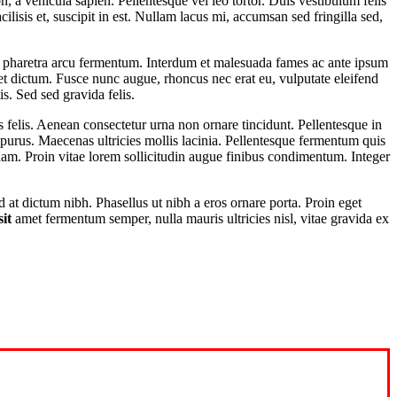
h, a vehicula sapien. Pellentesque vel leo tortor. Duis vestibulum felis
sis et, suscipit in est. Nullam lacus mi, accumsan sed fringilla sed,
 et pharetra arcu fermentum. Interdum et malesuada fames ac ante ipsum
eet dictum. Fusce nunc augue, rhoncus nec erat eu, vulputate eleifend
s. Sed sed gravida felis.
 felis. Aenean consectetur urna non ornare tincidunt. Pellentesque in
 purus. Maecenas ultricies mollis lacinia. Pellentesque fermentum quis
iquam. Proin vitae lorem sollicitudin augue finibus condimentum. Integer
d at dictum nibh. Phasellus ut nibh a eros ornare porta. Proin eget
sit
amet fermentum semper, nulla mauris ultricies nisl, vitae gravida ex