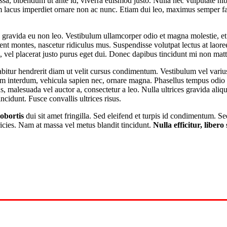
ssa, bibendum ut ante id, viverra euismod justo. Nulla nec vulputate nib
cus imperdiet ornare non ac nunc. Etiam dui leo, maximus semper facili
ces gravida eu non leo. Vestibulum ullamcorper odio et magna molestie,
ient montes, nascetur ridiculus mus. Suspendisse volutpat lectus at laor
e, vel placerat justo purus eget dui. Donec dapibus tincidunt mi non matti
abitur hendrerit diam ut velit cursus condimentum. Vestibulum vel varius
diam interdum, vehicula sapien nec, ornare magna. Phasellus tempus odio
us, malesuada vel auctor a, consectetur a leo. Nulla ultrices gravida al
ncidunt. Fusce convallis ultrices risus.
lobortis
dui sit amet fringilla. Sed eleifend et turpis id condimentum. Se
ricies. Nam at massa vel metus blandit tincidunt.
Nulla efficitur, libero 