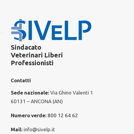
Categorie
Sivelp
Assicurazioni
Comunicati Stampa – Rassegna
Sindacato
Editoriali
Veterinari Liberi
Professionisti
Leggi & Fisco
Corsi e Convegni
Contatti
Sede nazionale:
Via Ghino Valenti 1
60131 – ANCONA (AN)
Argomenti in evidenza
Numero verde:
800 12 64 62
VETERINARI
FARMACO VETERINARIO
FNOVI
Mail:
info@sivelp.it
ANIMALI
VETERINARIA
RANDAGISMO