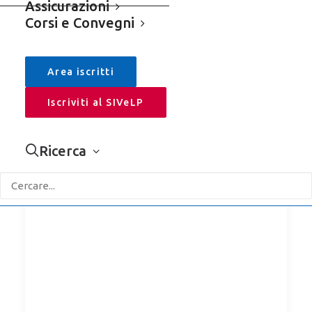
Assicurazioni
Corsi e Convegni
Area iscritti
Iscriviti al SIVeLP
22/02/2018
Ricerca
News
La tutela degli animali e le regole della
collettività