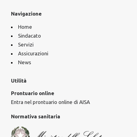
SPENDING REVIEW
VETERINARIO
ENPAV
SALUTE
Navigazione
COSTI
FARMACO
SPESA PUBBLICA
ALLEVAMENTO
Home
FARMACI
RANDAGI
SINDACATO
ORDINI
Sindacato
Servizi
Assicurazioni
News
Utilità
Prontuario online
Entra nel prontuario online di AISA
Normativa sanitaria