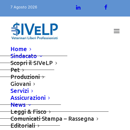
7 Agosto 2026
Home
Sindacato
Animali Da Compagnia
Scopri il SIVeLP
Pet
Produzioni
Giovani
Servizi
Assicurazioni
News
Leggi & Fisco
Comunicati Stampa – Rassegna
Editoriali