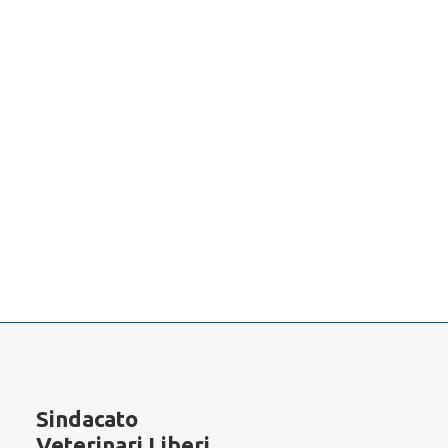
1
2
Cerca
Categorie
Sivelp
Sindacato
Assicurazioni
Veterinari Liberi