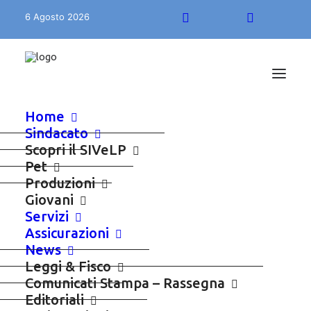
6 Agosto 2026
Home
Sindacato
Libera Professione
Scopri il SIVeLP
Pet
Produzioni
Giovani
Servizi
Assicurazioni
News
Leggi & Fisco
Comunicati Stampa – Rassegna
Editoriali