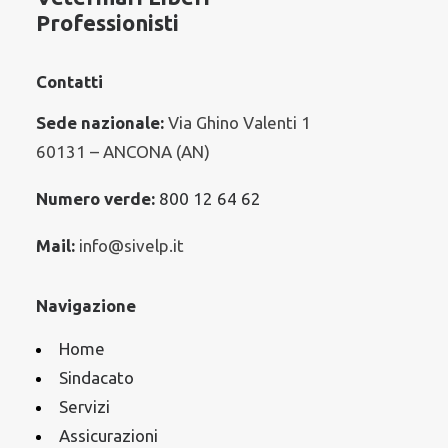
Professionisti
Comunicati Stampa – Rassegna
Editoriali
Contatti
Leggi & Fisco
Sede nazionale:
Via Ghino Valenti 1
Corsi e Convegni
60131 – ANCONA (AN)
Numero verde:
800 12 64 62
Argomenti in evidenza
Mail:
info@sivelp.it
VETERINARI
FARMACO VETERINARIO
FNOVI
Navigazione
ANIMALI
VETERINARIA
RANDAGISMO
Home
SPENDING REVIEW
VETERINARIO
ENPAV
SALUTE
Sindacato
COSTI
FARMACO
SPESA PUBBLICA
ALLEVAMENTO
Servizi
Assicurazioni
FARMACI
RANDAGI
SINDACATO
ORDINI