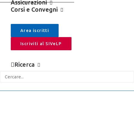
Assicurazioni
Corsi e Convegni
Area iscritti
Iscriviti al SIVeLP
03/10/2018
Ricerca
Editoriali
Criticità della veterinaria da Liberi
Professionisti