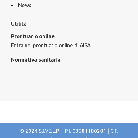
News
Utilità
Prontuario online
Entra nel prontuario online di AISA
Normativa sanitaria
© 2024 S.I.VE.L.P. | P.I. 03681180281 | C.F.