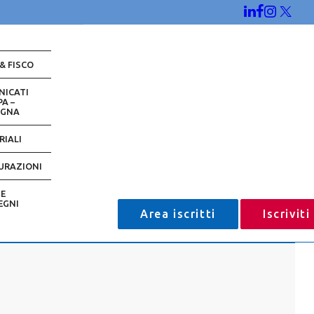
 & FISCO
NICATI
A –
EGNA
RIALI
URAZIONI
 E
EGNI
Area iscritti
Iscrivit