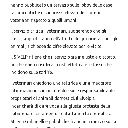
Leggi & Fisco
hanno pubblicato un servizio sulle lobby delle case
farmaceutiche e sui prezzi elevati dei farmaci
Corsi e Convegni
veterinari rispetto a quelli umani.
Il servizio critica i veterinari, suggerendo che gli
stessi, approfittano dell’affetto dei proprietari per gli
Argomenti in evidenza
animali, richiedendo cifre elevate per le visite.
Il SIVELP ritiene che il servizio sia ingiusto e distorto,
VETERINARI
FARMACO VETERINARIO
FNOVI
poiché non considera i costi effettivi e le tasse che
ANIMALI
VETERINARIA
RANDAGISMO
incidono sulle tariffe.
SPENDING REVIEW
VETERINARIO
ENPAV
SALUTE
I veterinari chiedono una rettifica e una maggiore
COSTI
FARMACO
SPESA PUBBLICA
ALLEVAMENTO
informazione sui costi reali e sulle responsabilità dei
proprietari di animali domestici. Il Sivelp si
FARMACI
RANDAGI
SINDACATO
ORDINI
incaricherà di dare voce alla giusta protesta della
categoria direttamente contattando la giornalista
Milena Gabanelli e pubblicherà anche a mezzo social