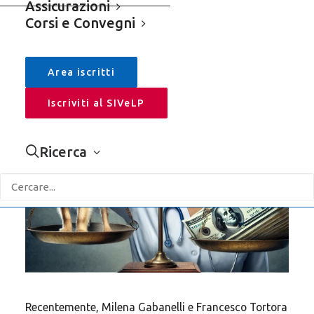
Assicurazioni
Corsi e Convegni
APRI LA SIDEBAR +
Cerca
Area iscritti
Iscriviti al SIVeLP
Ricerca
Categorie
Sivelp
Assicurazioni
Comunicati Stampa – Rassegna
Editoriali
Recentemente, Milena Gabanelli e Francesco Tortora