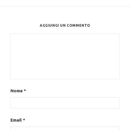
Argomenti in evidenza
AGGIUNGI UN COMMENTO
Alternative:
VETERINARI
FARMACO VETERINARIO
FNOVI
ANIMALI
VETERINARIA
RANDAGISMO
SPENDING REVIEW
VETERINARIO
ENPAV
SALUTE
COSTI
FARMACO
SPESA PUBBLICA
ALLEVAMENTO
FARMACI
RANDAGI
SINDACATO
ORDINI
Nome
*
Email
*