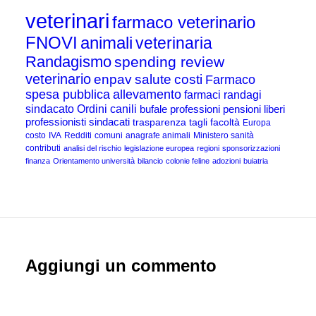
veterinari
farmaco veterinario
FNOVI
animali
veterinaria
Randagismo
spending review
veterinario
enpav
salute
costi
Farmaco
spesa pubblica
allevamento
farmaci
randagi
sindacato
Ordini
canili
bufale
professioni
pensioni
liberi
professionisti
sindacati
trasparenza
tagli
facoltà
Europa
costo
IVA
Redditi
comuni
anagrafe animali
Ministero sanità
contributi
analisi del rischio
legislazione europea
regioni
sponsorizzazioni
finanza
Orientamento università
bilancio
colonie feline
adozioni
buiatria
Aggiungi un commento