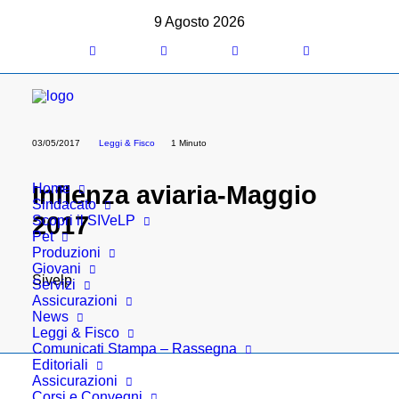
9 Agosto 2026
03/05/2017
Leggi & Fisco
1 Minuto
Home
Inflenza aviaria-Maggio
Sindacato
2017
Scopri il SIVeLP
Pet
Produzioni
Giovani
Sivelp
Servizi
Assicurazioni
News
Leggi & Fisco
Comunicati Stampa – Rassegna
Editoriali
Assicurazioni
Corsi e Convegni