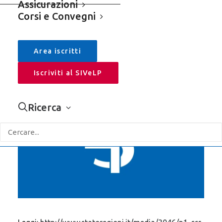
Assicurazioni
Corsi e Convegni
APRI LA SIDEBAR +
Cerca
Area iscritti
Iscriviti al SIVeLP
Ricerca
Categorie
Sivelp
Assicurazioni
Comunicati Stampa – Rassegna
Editoriali