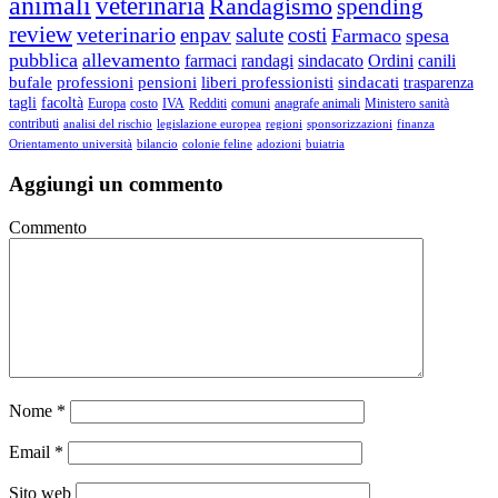
animali
veterinaria
Randagismo
spending
review
veterinario
enpav
salute
costi
Farmaco
spesa
pubblica
allevamento
farmaci
randagi
sindacato
Ordini
canili
bufale
professioni
pensioni
liberi professionisti
sindacati
trasparenza
tagli
facoltà
Europa
costo
IVA
Redditi
comuni
anagrafe animali
Ministero sanità
contributi
analisi del rischio
legislazione europea
regioni
sponsorizzazioni
finanza
Orientamento università
bilancio
colonie feline
adozioni
buiatria
Aggiungi un commento
Commento
Nome
*
Email
*
Sito web