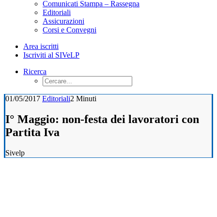
Comunicati Stampa – Rassegna
Editoriali
Assicurazioni
Corsi e Convegni
Area iscritti
Iscriviti al SIVeLP
Ricerca
01/05/2017
Editoriali
2 Minuti
I° Maggio: non-festa dei lavoratori con
Partita Iva
Sivelp