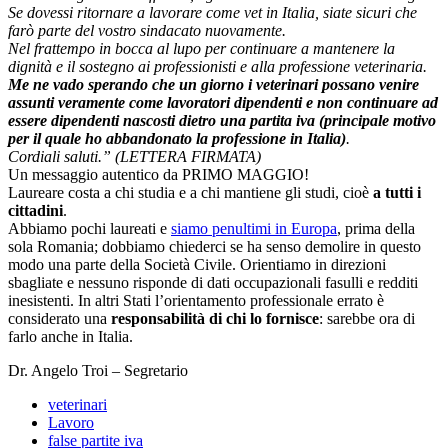
Se dovessi ritornare a lavorare come vet in Italia, siate sicuri che
farò parte del vostro sindacato nuovamente.
Nel frattempo in bocca al lupo per continuare a mantenere la
dignità e il sostegno ai professionisti e alla professione veterinaria.
Me ne vado sperando che un giorno i veterinari possano venire
assunti veramente come lavoratori dipendenti e non continuare ad
essere dipendenti nascosti dietro una partita iva (principale motivo
per il quale ho abbandonato la professione in Italia)
.
Cordiali saluti.” (LETTERA FIRMATA)
Un messaggio autentico da PRIMO MAGGIO!
Laureare costa a chi studia e a chi mantiene gli studi, cioè
a tutti i
cittadini
.
Abbiamo pochi laureati e
siamo penultimi in Europa
, prima della
sola Romania; dobbiamo chiederci se ha senso demolire in questo
modo una parte della Società Civile. Orientiamo in direzioni
sbagliate e nessuno risponde di dati occupazionali fasulli e redditi
inesistenti. In altri Stati l’orientamento professionale errato è
considerato una
responsabilità di chi lo fornisce
: sarebbe ora di
farlo anche in Italia.
Dr. Angelo Troi – Segretario
veterinari
Lavoro
false partite iva