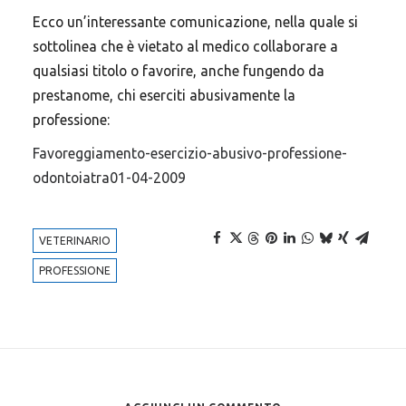
Ecco un’interessante comunicazione, nella quale si
sottolinea che è vietato al medico collaborare a
Argomenti in evidenza
qualsiasi titolo o favorire, anche fungendo da
prestanome, chi eserciti abusivamente la
professione:
VETERINARI
FARMACO VETERINARIO
FNOVI
Favoreggiamento-esercizio-abusivo-professione-
ANIMALI
VETERINARIA
RANDAGISMO
odontoiatra01-04-2009
SPENDING REVIEW
VETERINARIO
ENPAV
SALUTE
COSTI
FARMACO
SPESA PUBBLICA
ALLEVAMENTO
VETERINARIO
FARMACI
RANDAGI
SINDACATO
ORDINI
PROFESSIONE