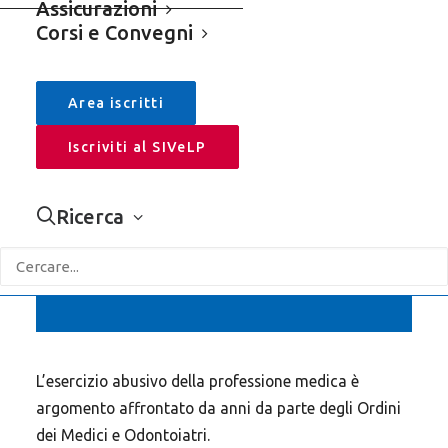
Assicurazioni
APRI LA SIDEBAR +
Cerca
Corsi e Convegni
Area iscritti
Iscriviti al SIVeLP
Categorie
Ricerca
Sivelp
Assicurazioni
Comunicati Stampa – Rassegna
Editoriali
L’esercizio abusivo della professione medica è
Leggi & Fisco
argomento affrontato da anni da parte degli Ordini
Corsi e Convegni
dei Medici e Odontoiatri.