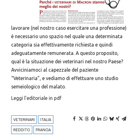
Argomenti in evidenza
lavorare (nel nostro caso esercitare una professione)
è necessario uno spazio nel quale una determinata
categoria sia effettivamente richiesta e quindi
VETERINARI
FARMACO VETERINARIO
FNOVI
adeguatamente remunerata. A questo proposito,
ANIMALI
VETERINARIA
RANDAGISMO
qual è la situazione dei veterinari nel nostro Paese?
Avviciniamoci al capezzale del paziente
SPENDING REVIEW
VETERINARIO
ENPAV
SALUTE
“Veterinaria”, e vediamo di effettuare uno studio
COSTI
FARMACO
SPESA PUBBLICA
ALLEVAMENTO
semeiologico del malato.
FARMACI
RANDAGI
SINDACATO
ORDINI
Leggi l’editoriale in pdf
VETERINARI
ITALIA
REDDITO
FRANCIA