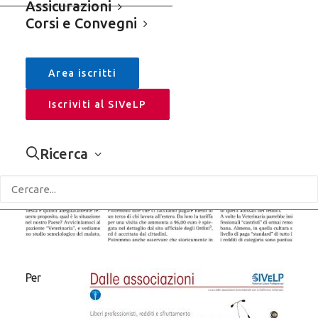
Assicurazioni
APRI LA SIDEBAR +
Corsi e Convegni
Cerca
Area iscritti
Iscriviti al SIVeLP
Categorie
Ricerca
Sivelp
Assicurazioni
Comunicati Stampa – Rassegna
Editoriali
Per
Leggi & Fisco
Corsi e Convegni