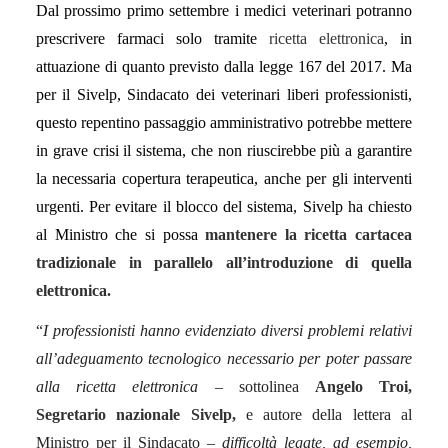
Dal prossimo primo settembre i medici veterinari potranno
prescrivere farmaci solo tramite
ricetta elettronica
, in
Argomenti in evidenza
attuazione di quanto previsto dalla legge 167 del 2017. Ma
per il Sivelp, Sindacato dei veterinari liberi professionisti,
questo repentino passaggio amministrativo potrebbe mettere
VETERINARI
FARMACO VETERINARIO
FNOVI
in grave crisi il sistema, che non riuscirebbe più a garantire
ANIMALI
VETERINARIA
RANDAGISMO
la necessaria copertura terapeutica, anche per gli interventi
SPENDING REVIEW
VETERINARIO
ENPAV
SALUTE
urgenti. Per evitare il blocco del sistema, Sivelp ha chiesto
al Ministro che si possa
mantenere la ricetta cartacea
COSTI
FARMACO
SPESA PUBBLICA
ALLEVAMENTO
tradizionale in parallelo all’introduzione di quella
FARMACI
RANDAGI
SINDACATO
ORDINI
elettronica.
“
I professionisti hanno evidenziato diversi problemi relativi
all’adeguamento tecnologico necessario per poter passare
alla ricetta elettronica
– sottolinea
Angelo Troi,
Segretario nazionale Sivelp,
e autore della lettera al
Ministro per il Sindacato –
difficoltà legate, ad esempio,