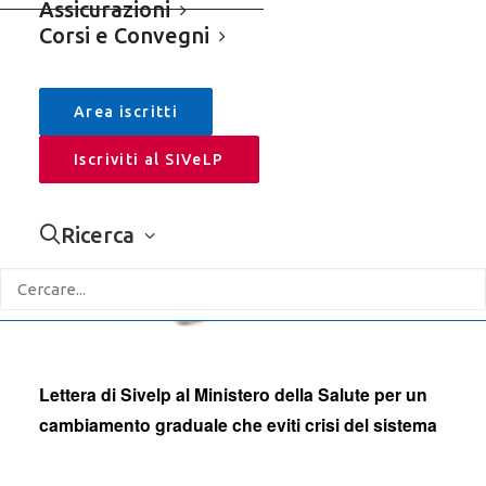
Assicurazioni
Cerca
Corsi e Convegni
Area iscritti
Iscriviti al SIVeLP
Categorie
Ricerca
Sivelp
Assicurazioni
Comunicati Stampa – Rassegna
Editoriali
Lettera di Sivelp al Ministero della Salute per un
Leggi & Fisco
cambiamento graduale che eviti crisi del sistema
Corsi e Convegni