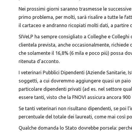
Nei prossimi giorni saranno trasmesse le successive ist
primo problema, per molti, sarà risalire a tutte le fa
il cartaceo e andranno ricopiati molti dati, a partire da
SIVeLP ha sempre consigliato a Colleghe e Colleghi 
clientela prevista, anche occasionalmente, richiede d
che solamente il 16,8% (6 mila e poco più) possa do
ritenuta d’acconto.
I veterinari Pubblici Dipendenti (Aziende Sanitarie, 
soggetti, a cui dovremmo aggiungere quasi un paio di 
particolare dipendenti privati (ad es. nel settore qu
essere tanti, visto che la FNOVI assicura ancora 900 n
Se tanti veterinari non risultano dipendenti, se poi 
percentuale del totale dei laureati, come mai così p
Qualche domanda lo Stato dovrebbe porsela: perché t