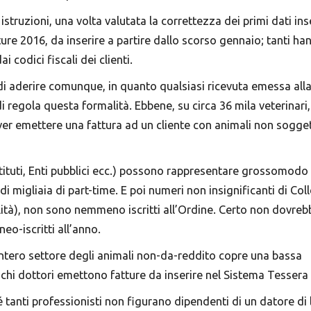
ruzioni, una volta valutata la correttezza dei primi dati inseri
tture 2016, da inserire a partire dallo scorso gennaio; tanti h
i codici fiscali dei clienti.
di aderire comunque, in quanto qualsiasi ricevuta emessa alla
i regola questa formalità. Ebbene, su circa 36 mila veterinari
ver emettere una fattura ad un cliente con animali non sogget
Istituti, Enti pubblici ecc.) possono rappresentare grossomodo
migliaia di part-time. E poi numeri non insignificanti di Coll
alità), non sono nemmeno iscritti all’Ordine. Certo non dovre
eo-iscritti all’anno.
l’intero settore degli animali non-da-reddito copre una bassa
ochi dottori emettono fatture da inserire nel Sistema Tessera 
anti professionisti non figurano dipendenti di un datore di 