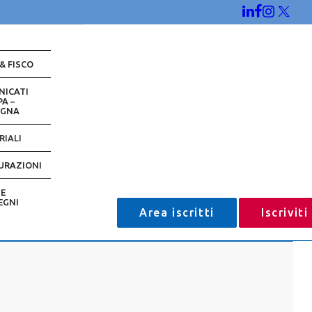
 & FISCO
NICATI
A –
EGNA
RIALI
URAZIONI
 E
EGNI
Area iscritti
Iscrivit