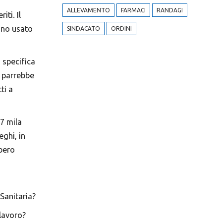
ALLEVAMENTO
FARMACI
RANDAGI
ti. Il
anno usato
SINDACATO
ORDINI
 specifica
, parrebbe
ti a
 7 mila
eghi, in
bbero
Sanitaria?
lavoro?