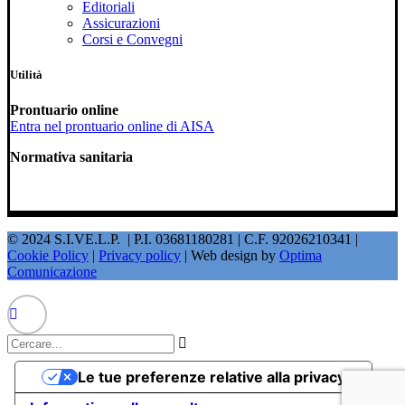
Editoriali
Assicurazioni
Corsi e Convegni
Utilità
Prontuario online
Entra nel prontuario online di AISA
Normativa sanitaria
© 2024 S.I.VE.L.P. | P.I. 03681180281 | C.F. 92026210341 |
Cookie Policy
|
Privacy policy
| Web design by
Optima
Comunicazione
Le tue preferenze relative alla privacy