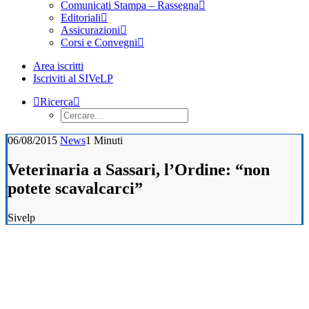
Comunicati Stampa – Rassegna
Editoriali
Assicurazioni
Corsi e Convegni
Area iscritti
Iscriviti al SIVeLP
Ricerca
06/08/2015
News
1 Minuti
Veterinaria a Sassari, l’Ordine: “non
potete scavalcarci”
Sivelp