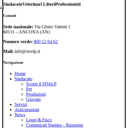
Sindacato
Veterinari Liberi
Professionisti
Contatti
Sede nazionale:
Via Ghino Valenti 1
60131 – ANCONA (AN)
Numero verde:
800 12 64 62
Mail:
info@sivelp.it
Navigazione
Home
Sindacato
Scopri il SIVeLP
Pet
Produzioni
Giovani
Servizi
Assicurazioni
News
Leggi & Fisco
Comunicati Stampa – Rassegna