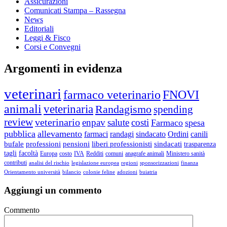
Assicurazioni
Comunicati Stampa – Rassegna
News
Editoriali
Leggi & Fisco
Corsi e Convegni
Argomenti in evidenza
veterinari
farmaco veterinario
FNOVI
animali
veterinaria
Randagismo
spending
review
veterinario
enpav
salute
costi
Farmaco
spesa
pubblica
allevamento
farmaci
randagi
sindacato
Ordini
canili
bufale
professioni
pensioni
liberi professionisti
sindacati
trasparenza
tagli
facoltà
Europa
costo
IVA
Redditi
comuni
anagrafe animali
Ministero sanità
contributi
analisi del rischio
legislazione europea
regioni
sponsorizzazioni
finanza
Orientamento università
bilancio
colonie feline
adozioni
buiatria
Aggiungi un commento
Commento